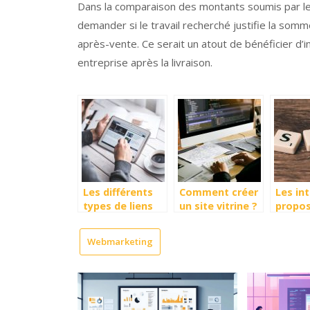
Dans la comparaison des montants soumis par les 
demander si le travail recherché justifie la somm
après-vente. Ce serait un atout de bénéficier d’
entreprise après la livraison.
Les différents
Comment créer
Les in
types de liens
un site vitrine ?
propos
pour le
finisso
référencement
Liste 
Webmarketing
naturel
fausse