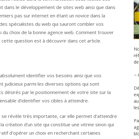
ient dans le développement de sites web ainsi que dans
remiers pas sur internet en étant un novice dans la
à des spécialistes du web qui sauront combler vos
nsi du choix de la bonne agence web. Comment trouver
ette question est à découvrir dans cet article.
No
ré
de 
~ 
ut absolument identifier vos besoins ainsi que vos
t judicieux parmi les diverses options qui sont
Dé
tats désirés par le positionnement de votre site sur la
ex
ensable d’identifier vos cibles à atteindre.
au
le
se révèle très importante, car elle permet d’atteindre
Pa
la création d’un site qui constitue une vitrine sinon qui
ag
atif d’opérer un choix en recherchant certaines
bl