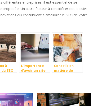
différentes entreprises, il est essentiel de se
e proposée. Un autre facteur à considérer est le suivi
innovations qui contribuent à améliorer le SEO de votre
tox à
L’importance
Conseils en
 du SEO :
d’avoir un site
matière de
ns-en !
internet de nos
référencement
de choses
jours
pour la
s
rédaction de
contenu web
sémantique