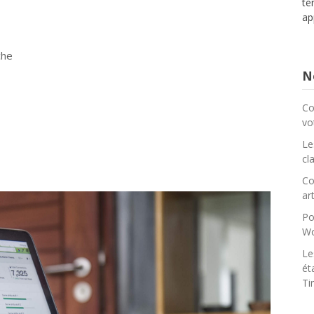
te
ap
che
No
Co
vo
Le
cl
Co
art
Po
Wo
Le
ét
Ti