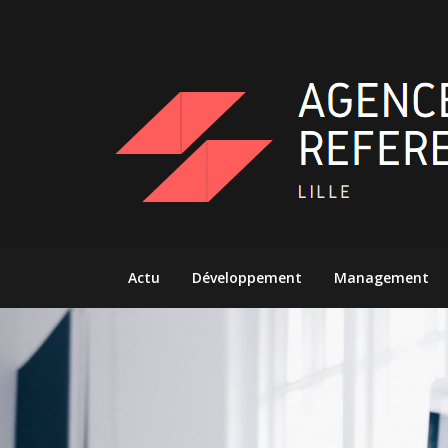
Skip
to
content
Actu
Développement
Management