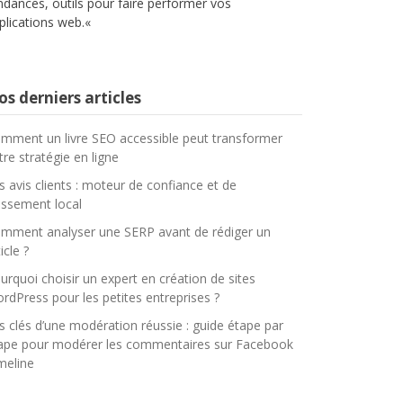
ndances, outils pour faire performer vos
plications web.
«
s derniers articles
mment un livre SEO accessible peut transformer
tre stratégie en ligne
s avis clients : moteur de confiance et de
assement local
mment analyser une SERP avant de rédiger un
icle ?
urquoi choisir un expert en création de sites
rdPress pour les petites entreprises ?
s clés d’une modération réussie : guide étape par
ape pour modérer les commentaires sur Facebook
meline