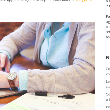
au
le
Pa
ag
bl
te
ap
No
Co
vo
Le
cl
Co
art
Po