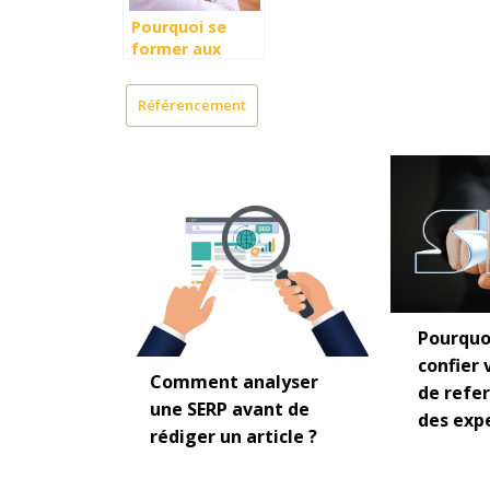
Pourquoi se
former aux
métiers du web
?
Référencement
Pourquo
confier 
Comment analyser
de refe
une SERP avant de
des expe
rédiger un article ?