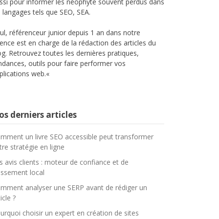
ssi pour informer les néophyte souvent perdus dans
s langages tels que SEO,
SEA
.
ul,
référenceur
junior depuis 1 an dans notre
ence est en charge de la rédaction des articles du
og.
Retrouvez toutes les dernières pratiques,
ndances, outils pour faire performer vos
plications web.
«
s derniers articles
mment un livre SEO accessible peut transformer
tre stratégie en ligne
s avis clients : moteur de confiance et de
assement local
mment analyser une SERP avant de rédiger un
icle ?
urquoi choisir un expert en création de sites