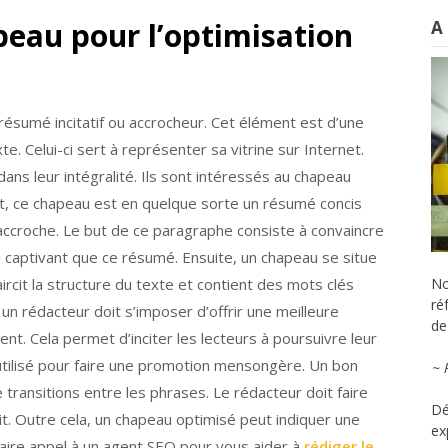
peau pour l’optimisation
A
ésumé incitatif ou accrocheur. Cet élément est d’une
e. Celui-ci sert à représenter sa vitrine sur Internet.
 dans leur intégralité. Ils sont intéressés au chapeau
fet, ce chapeau est en quelque sorte un résumé concis
accroche. Le but de ce paragraphe consiste à convaincre
i captivant que ce résumé. Ensuite, un chapeau se situe
claircit la structure du texte et contient des mots clés
No
ré
, un rédacteur doit s’imposer d’offrir une meilleure
de 
t. Cela permet d’inciter les lecteurs à poursuivre leur
 utilisé pour faire une promotion mensongère. Un bon
~ 
transitions entre les phrases. Le rédacteur doit faire
Dé
truit. Outre cela, un chapeau optimisé peut indiquer une
ex
faire appel à un agent SEO pour vous aider à
rédiger le