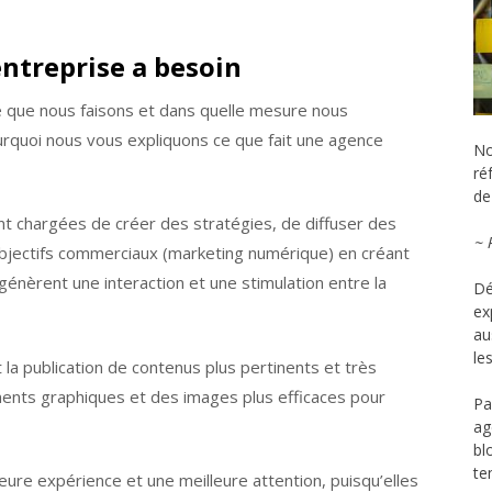
ntreprise a besoin
e que nous faisons et dans quelle mesure nous
ourquoi nous vous expliquons ce que fait une agence
No
ré
de 
ont chargées de créer des stratégies, de diffuser des
~ 
objectifs commerciaux (marketing numérique) en créant
énèrent une interaction et une stimulation entre la
Dé
ex
au
le
 la publication de contenus plus pertinents et très
léments graphiques et des images plus efficaces pour
Pa
ag
bl
te
lleure expérience et une meilleure attention, puisqu’elles