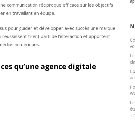
ap
une communication réciproque efficace sur les objectifs
er en travaillant en équipe.
No
essus pour guider et développer avec succès une marque
réussissent tirent parti de l’interaction et apportent
Co
médias numériques.
vo
Le
cl
ices qu’une agence digitale
Co
art
Po
Wo
Le
ét
Ti