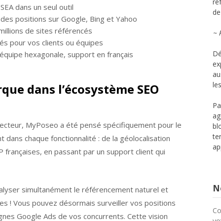
ré
SEA dans un seul outil
de 
des positions sur Google, Bing et Yahoo
millions de sites référencés
~ 
lés pour vos clients ou équipes
Dé
équipe hexagonale, support en français
ex
au
le
que dans l’écosystème SEO
Pa
ag
ecteur, MyPoseo a été pensé spécifiquement pour le
bl
te
 dans chaque fonctionnalité : de la géolocalisation
ap
 françaises, en passant par un support client qui
No
 analyser simultanément le référencement naturel et
mes ! Vous pouvez désormais surveiller vos positions
Co
gnes Google Ads de vos concurrents. Cette vision
vo