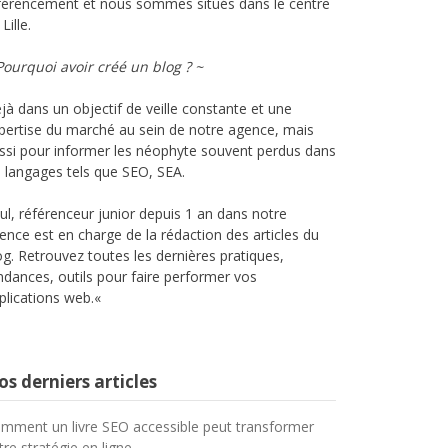
férencement et nous sommes situés dans le centre
Lille.
Pourquoi avoir créé un blog ? ~
jà dans un objectif de veille constante et une
pertise du marché au sein de notre agence, mais
ssi pour informer les néophyte souvent perdus dans
s langages tels que SEO,
SEA
.
ul,
référenceur
junior depuis 1 an dans notre
ence est en charge de la rédaction des articles du
og.
Retrouvez toutes les dernières pratiques,
ndances, outils pour faire performer vos
plications web.
«
s derniers articles
mment un livre SEO accessible peut transformer
tre stratégie en ligne