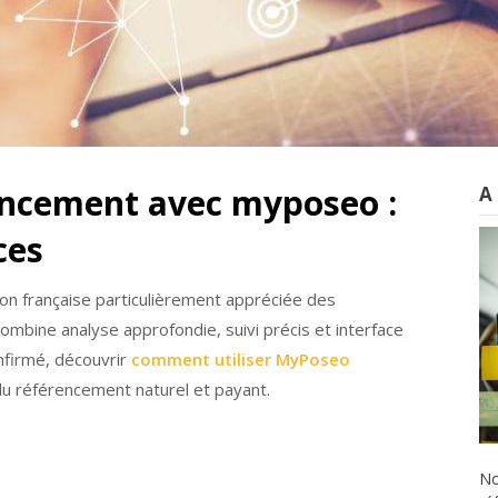
encement avec myposeo :
A
ces
n française particulièrement appréciée des
combine analyse approfondie, suivi précis et interface
nfirmé, découvrir
comment utiliser MyPoseo
u référencement naturel et payant.
No