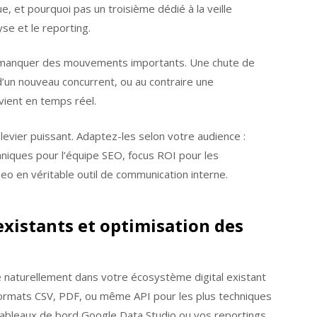
, et pourquoi pas un troisième dédié à la veille
yse et le reporting.
en manquer des mouvements importants. Une chute de
 d’un nouveau concurrent, ou au contraire une
ient en temps réel.
levier puissant. Adaptez-les selon votre audience :
chniques pour l’équipe SEO, focus ROI pour les
eo en véritable outil de communication interne.
existants et optimisation des
re naturellement dans votre écosystème digital existant
Formats CSV, PDF, ou même API pour les plus techniques
ableaux de bord Google Data Studio ou vos reportings