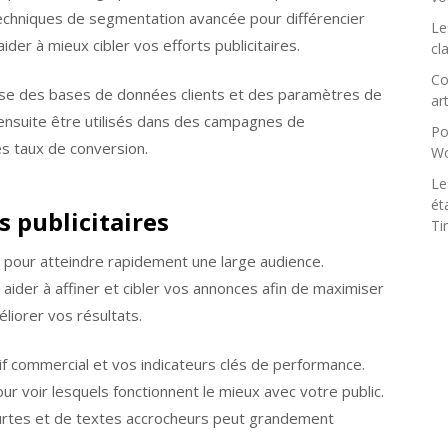
 techniques de segmentation avancée pour différencier
Le
ider à mieux cibler vos efforts publicitaires.
cl
Co
euse des bases de données clients et des paramètres de
art
nsuite être utilisés dans des campagnes de
Po
es taux de conversion.
Wo
Le
ét
 publicitaires
Ti
 pour atteindre rapidement une large audience.
aider à affiner et cibler vos annonces afin de maximiser
éliorer vos résultats.
if commercial et vos indicateurs clés de performance.
pour voir lesquels fonctionnent le mieux avec votre public.
courtes et de textes accrocheurs peut grandement