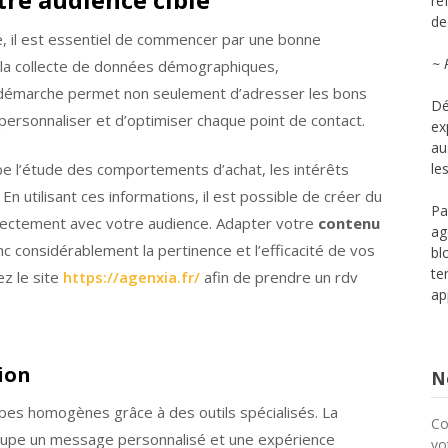
ré
de 
e, il est essentiel de commencer par une bonne
~ 
t la collecte de données démographiques,
démarche permet non seulement d’adresser les bons
Dé
rsonnaliser et d’optimiser chaque point de contact.
ex
au
obe l’étude des comportements d’achat, les intérêts
le
En utilisant ces informations, il est possible de créer du
Pa
irectement avec votre audience. Adapter votre
contenu
ag
considérablement la pertinence et l’efficacité de vos
bl
te
ez le site
https://agenxia.fr/
afin de prendre un rdv
ap
ion
No
es homogènes grâce à des outils spécialisés. La
Co
upe un message personnalisé et une expérience
vo