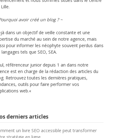
férencement et nous sommes situés dans le centre
Lille.
Pourquoi avoir créé un blog ? ~
jà dans un objectif de veille constante et une
pertise du marché au sein de notre agence, mais
ssi pour informer les néophyte souvent perdus dans
s langages tels que SEO,
SEA
.
ul,
référenceur
junior depuis 1 an dans notre
ence est en charge de la rédaction des articles du
og.
Retrouvez toutes les dernières pratiques,
ndances, outils pour faire performer vos
plications web.
«
s derniers articles
mment un livre SEO accessible peut transformer
tre stratégie en ligne