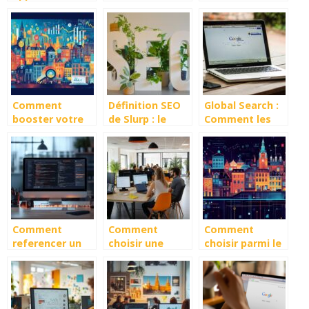
agence SEA
Comment
d’achat de
pour gérer ses
préparer votre
backlinks pour
publicités sur
appel d’offres
améliorer le
internet ?
SEO ?
SEO de votre
site
Comment
Définition SEO
Global Search :
booster votre
de Slurp : le
Comment les
visibilité locale
robot de Yahoo!
plateformes
en optimisant
sociales et e-
votre
commerce
référencement
remodèlent le
à Lille
paysage du SEO
?
Comment
Comment
Comment
referencer un
choisir une
choisir parmi le
site internet
agence SEA a La
classement des
Drupal ?
Rochelle pour
agences SEO à
votre visibilite
Lille
en ligne