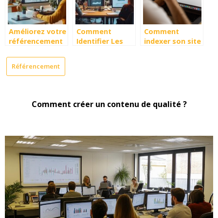
Améliorez votre
Comment
Comment
référencement
Identifier Les
indexer son site
avec des liens
Meilleures
WordPress sur
de qualité grâce
Agences SEO de
Google de
Référencement
à Linkuma
Belgique pour
manière
Vos Besoins en
efficace ?
Formation et
Consulting
Comment créer un contenu de qualité ?
Digital