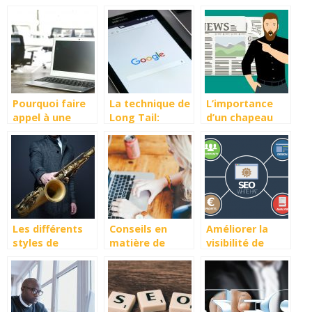
pour le
finissons-en !
agences web
référencement
Liste de choses
naturel
fausses
Pourquoi faire
La technique de
L’importance
appel à une
Long Tail:
d’un chapeau
agence ?
kézako et quels
pour
sont les
l’optimisation
avantages?
d’un article
Les différents
Conseils en
Améliorer la
styles de
matière de
visibilité de
musique
référencement
votre site web
pour la
grâce au
rédaction de
référencement
contenu web
naturel