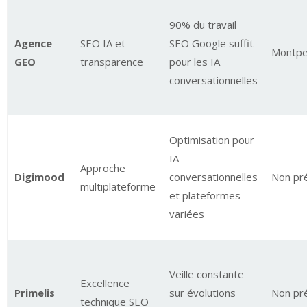
90% du travail
Agence
SEO IA et
SEO Google suffit
Montpel
GEO
transparence
pour les IA
conversationnelles
Optimisation pour
IA
Approche
Digimood
conversationnelles
Non pr
multiplateforme
et plateformes
variées
Veille constante
Excellence
Primelis
sur évolutions
Non pr
technique SEO