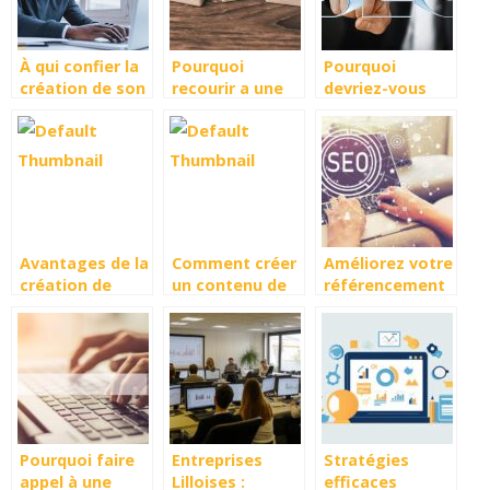
sémantique
À qui confier la
Pourquoi
Pourquoi
création de son
recourir a une
devriez-vous
site web ?
agence de
confier vos
referencement
activites de
SEO ?
referencement
a des experts ?
Avantages de la
Comment créer
Améliorez votre
création de
un contenu de
référencement
sites Internet
qualité ?
avec myposeo :
pour une
guide pratique
entreprise
et astuces
Pourquoi faire
Entreprises
Stratégies
appel à une
Lilloises :
efficaces